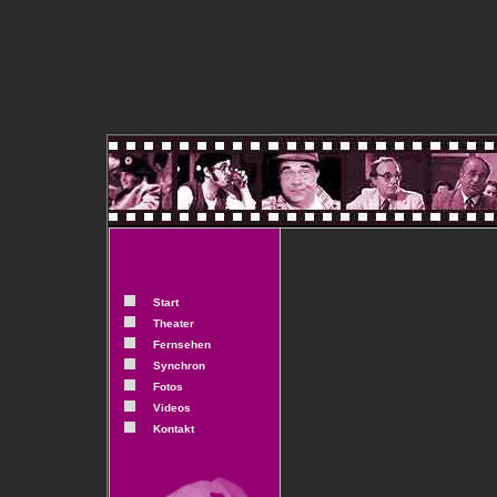
Start
Theater
Fernsehen
Synchron
Fotos
Videos
Kontakt